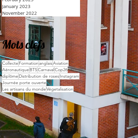
January 2023
November 2022
Mots clefs
Collecte
Formation
anglais
Aviation
Aéronautique
BTS
Carnaval
Cop26
diplôme
Distribution de roses
Instagram
Journée porte ouverte
Les artisans du monde
Végetalisation