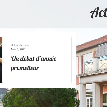
Act
debouttemont
Nov 1, 2021
Un début d’année
prometteur
Après 2 mois d’une année scolaire
ENFIN presque normale, nous pouvons
dresser un bilan qui permet de se
projeter avec sérénité. Depuis...