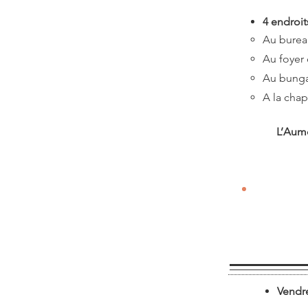
4 endroit
Au bureau
Au foyer 
Au bungal
A la chap
L’Aumô
Vendre