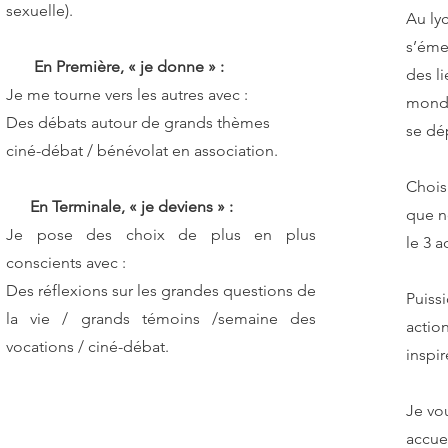
sexuelle).
Au lyc
s’émer
En Première, « je donne » :
des l
Je me tourne vers les autres avec :
monde 
Des débats autour de grands thèmes
se dép
ciné-débat / bénévolat en association.
Choisi
En Terminale, « je deviens » :
que no
Je pose des choix de plus en plus
le 3 
conscients avec :
Des réflexions sur les grandes questions de
Puiss
la vie / grands témoins /semaine des
actio
vocations / ciné-débat.
inspir
Je vou
accuei