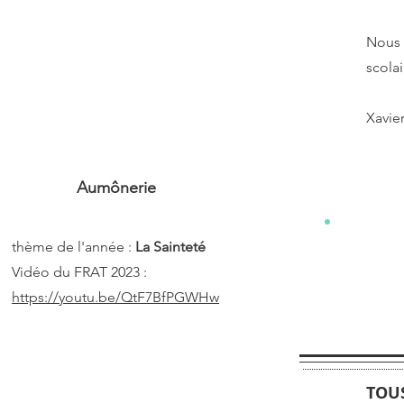
Nous 
scolai
Xavie
3
Aumônerie
thème de l'année :
La Sainteté
Vidéo du FRAT 2023 :
https://youtu.be/QtF7BfPGWHw
TOUS