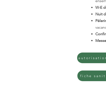
ensemb
W-E de
Nuit d
Pèler
vacan
Confi
Messe
autorisatio
fiche sanit