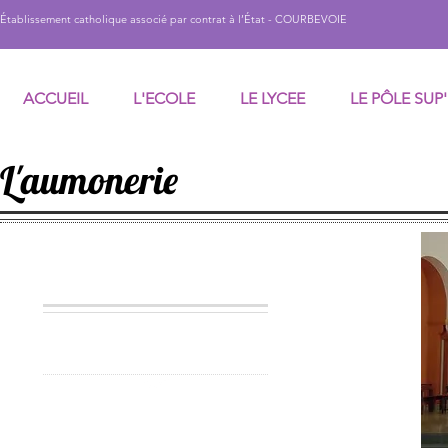
Établissement catholique associé par contrat à l’État - COURBEVOIE
ACCUEIL
L'ECOLE
LE LYCEE
LE PÔLE SUP'
L'aumonerie
La vie pastorale