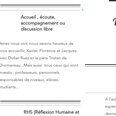
Accueil , écoute,
1
accompagnement ou
discussion libre
Venez nous voir, nous serons heureux de
vous accueillir, Xavier, Florence et Jacques,
avec Didier Ruez et le père Tristan de
Chomereau...Mais aussi tous ceux qui sont
investis : professeurs, personnels,
responsables de niveaux, élèves,
étudiants...
À l’a
espér
RHS (Réflexion Humaine et
2
derni