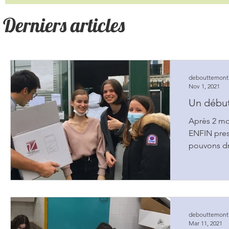
Derniers articles
debouttemont
Nov 1, 2021
Un début
Après 2 mo
ENFIN pre
pouvons dr
de se proje
debouttemont
Mar 11, 2021