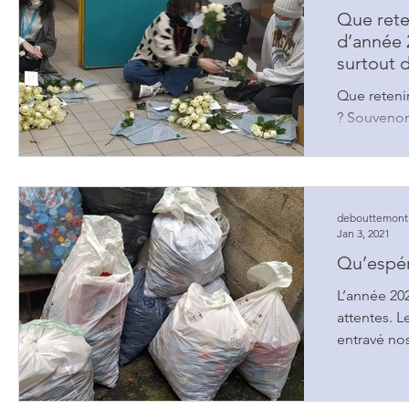
Que rete
d’année 
surtout d
Que reteni
? Souvenons
suite de la
Décembre, 
debouttemont
Jan 3, 2021
Qu’espér
L’année 20
attentes. L
entravé nos
actions ont