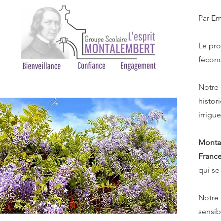
Par Em
Le pro
fécond
Notre
histor
irrigu
Monta
Franc
qui se
Notre
sensib