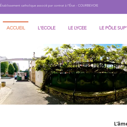
Établissement catholique associé par contrat à l’État - COURBEVOIE
ACCUEIL
L'ECOLE
LE LYCEE
LE PÔLE SUP'
L’âm