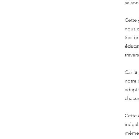
saison
Cette 
nous 
Ses br
éducat
traver
Car
la
notre 
adapt
chacun
Cette 
inégal
même 