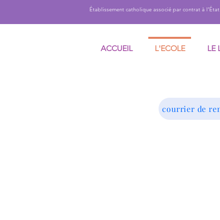
Établissement catholique associé par contrat à l’É
ACCUEIL
L'ECOLE
LE 
courrier de re