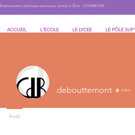
Établissement catholique associé par contrat à l’État - COURBEVOIE
ACCUEIL
L'ECOLE
LE LYCEE
LE PÔLE SUP'
debouttemont
Editor
Profil