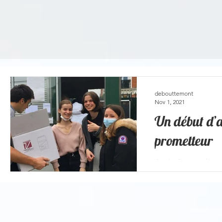
debouttemont
Nov 1, 2021
Un début d’
prometteur
Après 2 mois d’une
ENFIN presque no
dresser un bilan q
projeter avec sérén